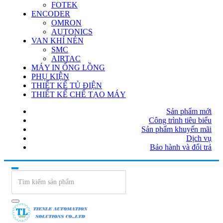
FOTEK
ENCODER
OMRON
AUTONICS
VAN KHÍ NÉN
SMC
AIRTAC
MÁY IN ỐNG LỒNG
PHỤ KIỆN
THIẾT KẾ TỦ ĐIỆN
THIẾT KẾ CHẾ TẠO MÁY
Sản phẩm mới
Công trình tiêu biểu
Sản phẩm khuyến mãi
Dịch vụ
Bảo hành và đổi trả