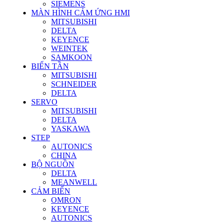
SIEMENS
MÀN HÌNH CẢM ỨNG HMI
MITSUBISHI
DELTA
KEYENCE
WEINTEK
SAMKOON
BIẾN TẦN
MITSUBISHI
SCHNEIDER
DELTA
SERVO
MITSUBISHI
DELTA
YASKAWA
STEP
AUTONICS
CHINA
BỘ NGUỒN
DELTA
MEANWELL
CẢM BIẾN
OMRON
KEYENCE
AUTONICS