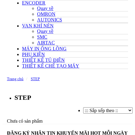
ENCODER
Quay về
OMRON
AUTONICS
VAN KHÍ NÉN
Quay về
SMC
AIRTAC
MÁY IN ỐNG LỒNG
PHỤ KIỆN
THIẾT KẾ TỦ ĐIỆN
THIẾT KẾ CHẾ TẠO MÁY
Trang chủ
STEP
STEP
Chưa có sản phẩm
ĐĂNG KÝ NHẬN TIN KHUYẾN MÃI HOT MỖI NGÀY