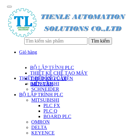
Tìm kiếm
Giỏ hàng
BỘ LẬP TRÌNH PLC
DANH SÁCH SẢN PHẨM
THIẾT KẾ CHẾ TẠO MÁY
THIẾT BỊ ĐÓNG CẮT
THIẾT KẾ TỦ ĐIỆN
MITSUBISHI
BIẾN TẦN
SCHNEIDER
BỘ LẬP TRÌNH PLC
MITSUBISHI
PLC FX
PLC Q
BOARD PLC
OMRON
DELTA
KEYENCE