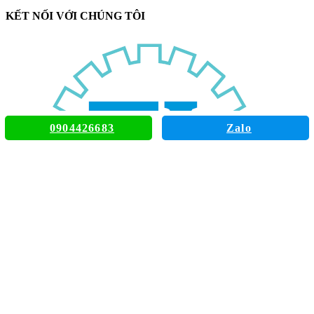
KẾT NỐI VỚI CHÚNG TÔI
0904426683
Zalo
TIENLE AUTOMATION SOLUTIONS CO
100/8 Thiên Phước St, Ward 9, Tân Bình, TpHCM
tienle.giaiphaptudonghoa@gmail.com