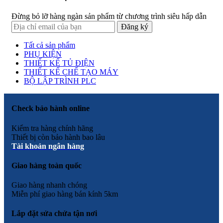
Đừng bỏ lỡ hàng ngàn sản phẩm từ chương trình siêu hấp dẫn
Tất cả sản phẩm
PHỤ KIỆN
THIẾT KẾ TỦ ĐIỆN
THIẾT KẾ CHẾ TẠO MÁY
BỘ LẬP TRÌNH PLC
Check bảo hành online
Kiểm tra hàng chính hãng
Thiết bị còn bảo hành bao lâu
Tài khoản ngân hàng
Giao hàng toàn quốc
Giao hàng nhanh chóng
Miễn phí giao hàng bán kính 5km
Lắp đặt sửa chửa tận nơi