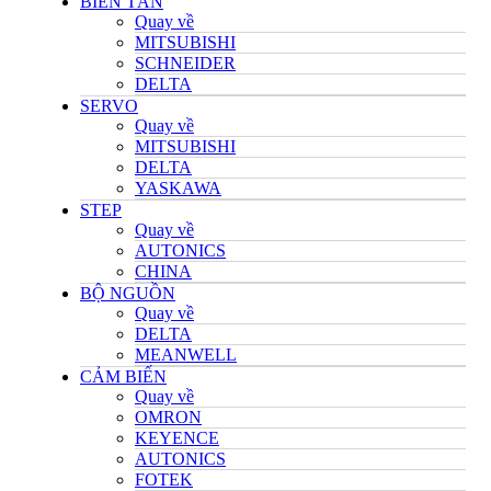
BIẾN TẦN
Quay về
MITSUBISHI
SCHNEIDER
DELTA
SERVO
Quay về
MITSUBISHI
DELTA
YASKAWA
STEP
Quay về
AUTONICS
CHINA
BỘ NGUỒN
Quay về
DELTA
MEANWELL
CẢM BIẾN
Quay về
OMRON
KEYENCE
AUTONICS
FOTEK