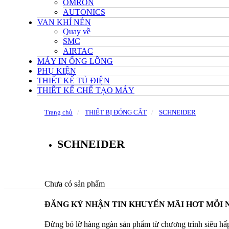
OMRON
AUTONICS
VAN KHÍ NÉN
Quay về
SMC
AIRTAC
MÁY IN ỐNG LỒNG
PHỤ KIỆN
THIẾT KẾ TỦ ĐIỆN
THIẾT KẾ CHẾ TẠO MÁY
Trang chủ
THIẾT BỊ ĐÓNG CẮT
SCHNEIDER
SCHNEIDER
Chưa có sản phẩm
ĐĂNG KÝ NHẬN TIN KHUYẾN MÃI HOT MỖI 
Đừng bỏ lỡ hàng ngàn sản phẩm từ chương trình siêu hấ