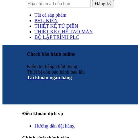
Tất cả sản phẩm
PHỤ KIỆN
THIẾT KẾ TỦ ĐIỆN
THIẾT KẾ CHẾ TẠO MÁY
BỘ LẬP TRÌNH PLC
Check bảo hành online
Kiểm tra hàng chính hãng
Thiết bị còn bảo hành bao lâu
Tài khoản ngân hàng
Điều khoản dịch vụ
Hướng dẫn đặt hàng
Chính sách thành viên