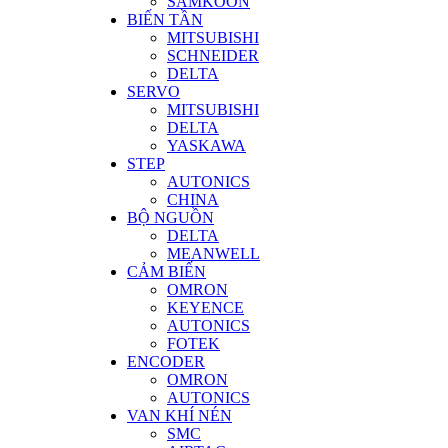
SAMKOON
BIẾN TẦN
MITSUBISHI
SCHNEIDER
DELTA
SERVO
MITSUBISHI
DELTA
YASKAWA
STEP
AUTONICS
CHINA
BỘ NGUỒN
DELTA
MEANWELL
CẢM BIẾN
OMRON
KEYENCE
AUTONICS
FOTEK
ENCODER
OMRON
AUTONICS
VAN KHÍ NÉN
SMC