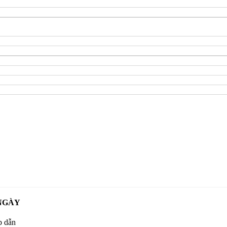
NGÀY
p dẫn