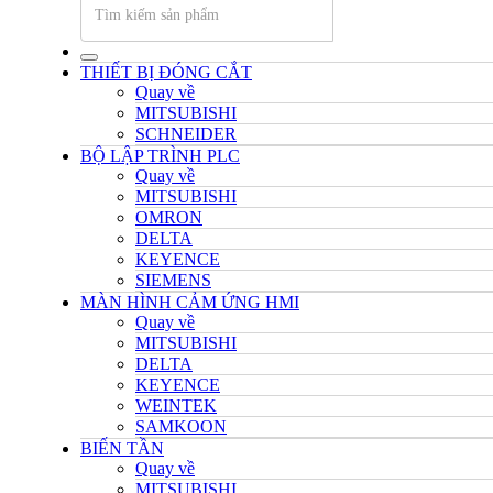
THIẾT BỊ ĐÓNG CẮT
Quay về
MITSUBISHI
SCHNEIDER
BỘ LẬP TRÌNH PLC
Quay về
MITSUBISHI
OMRON
DELTA
KEYENCE
SIEMENS
MÀN HÌNH CẢM ỨNG HMI
Quay về
MITSUBISHI
DELTA
KEYENCE
WEINTEK
SAMKOON
BIẾN TẦN
Quay về
MITSUBISHI