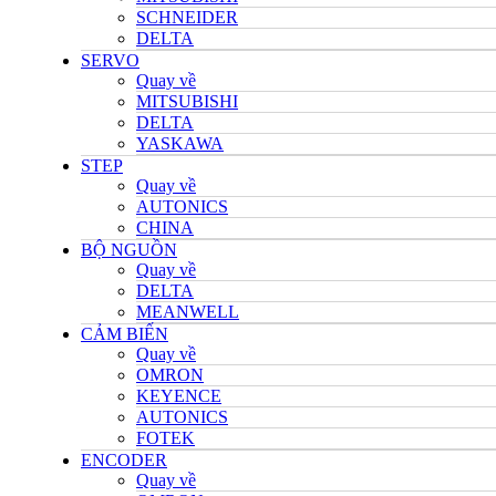
SCHNEIDER
DELTA
SERVO
Quay về
MITSUBISHI
DELTA
YASKAWA
STEP
Quay về
AUTONICS
CHINA
BỘ NGUỒN
Quay về
DELTA
MEANWELL
CẢM BIẾN
Quay về
OMRON
KEYENCE
AUTONICS
FOTEK
ENCODER
Quay về