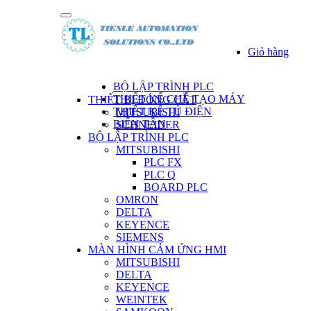
Giỏ hàng
DANH SÁCH SẢN PHẨM
BỘ LẬP TRÌNH PLC
THIẾT KẾ CHẾ TẠO MÁY
THIẾT BỊ ĐÓNG CẮT
THIẾT KẾ TỦ ĐIỆN
MITSUBISHI
BIẾN TẦN
SCHNEIDER
BỘ LẬP TRÌNH PLC
MITSUBISHI
PLC FX
PLC Q
BOARD PLC
OMRON
DELTA
KEYENCE
SIEMENS
MÀN HÌNH CẢM ỨNG HMI
MITSUBISHI
DELTA
KEYENCE
WEINTEK