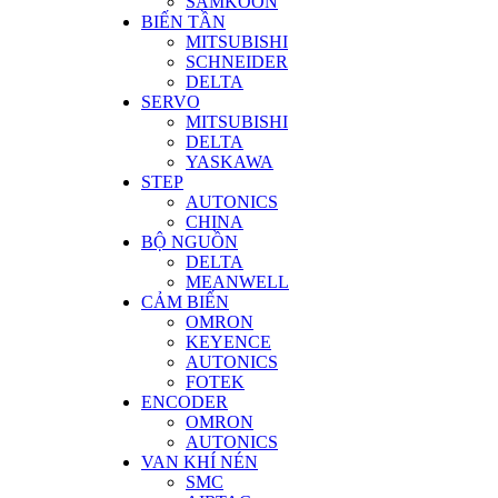
SAMKOON
BIẾN TẦN
MITSUBISHI
SCHNEIDER
DELTA
SERVO
MITSUBISHI
DELTA
YASKAWA
STEP
AUTONICS
CHINA
BỘ NGUỒN
DELTA
MEANWELL
CẢM BIẾN
OMRON
KEYENCE
AUTONICS
FOTEK
ENCODER
OMRON
AUTONICS
VAN KHÍ NÉN
SMC