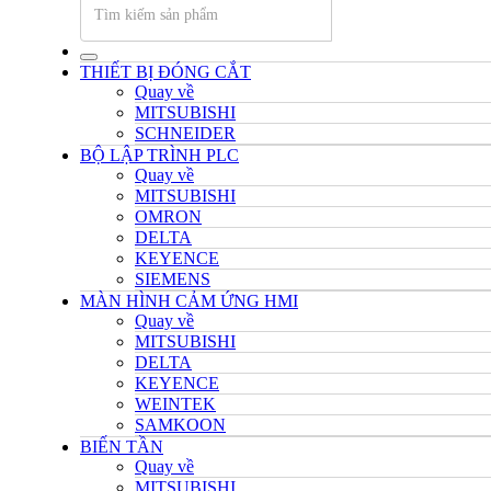
THIẾT BỊ ĐÓNG CẮT
Quay về
MITSUBISHI
SCHNEIDER
BỘ LẬP TRÌNH PLC
Quay về
MITSUBISHI
OMRON
DELTA
KEYENCE
SIEMENS
MÀN HÌNH CẢM ỨNG HMI
Quay về
MITSUBISHI
DELTA
KEYENCE
WEINTEK
SAMKOON
BIẾN TẦN
Quay về
MITSUBISHI