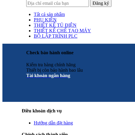
Tất cả sản phẩm
PHỤ KIỆN
THIẾT KẾ TỦ ĐIỆN
THIẾT KẾ CHẾ TẠO MÁY
BỘ LẬP TRÌNH PLC
Check bảo hành online
Kiểm tra hàng chính hãng
Thiết bị còn bảo hành bao lâu
Tài khoản ngân hàng
Điều khoản dịch vụ
Hướng dẫn đặt hàng
Chính sách thành viên