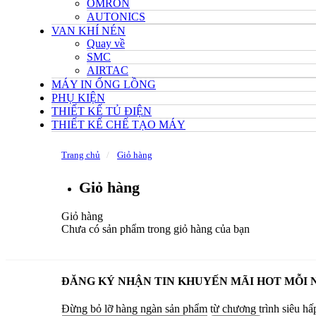
OMRON
AUTONICS
VAN KHÍ NÉN
Quay về
SMC
AIRTAC
MÁY IN ỐNG LỒNG
PHỤ KIỆN
THIẾT KẾ TỦ ĐIỆN
THIẾT KẾ CHẾ TẠO MÁY
Trang chủ
Giỏ hàng
Giỏ hàng
Giỏ hàng
Chưa có sản phẩm trong giỏ hàng của bạn
ĐĂNG KÝ NHẬN TIN KHUYẾN MÃI HOT MỖI 
Đừng bỏ lỡ hàng ngàn sản phẩm từ chương trình siêu hấ