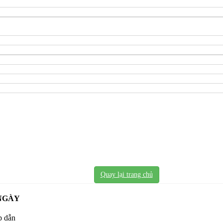
Quay lại trang chủ
NGÀY
p dẫn