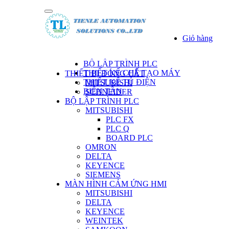
Giỏ hàng
DANH SÁCH SẢN PHẨM
BỘ LẬP TRÌNH PLC
THIẾT KẾ CHẾ TẠO MÁY
THIẾT BỊ ĐÓNG CẮT
THIẾT KẾ TỦ ĐIỆN
MITSUBISHI
BIẾN TẦN
SCHNEIDER
BỘ LẬP TRÌNH PLC
MITSUBISHI
PLC FX
PLC Q
BOARD PLC
OMRON
DELTA
KEYENCE
SIEMENS
MÀN HÌNH CẢM ỨNG HMI
MITSUBISHI
DELTA
KEYENCE
WEINTEK