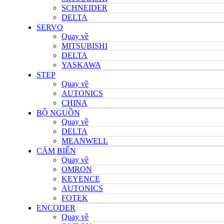
SCHNEIDER
DELTA
SERVO
Quay về
MITSUBISHI
DELTA
YASKAWA
STEP
Quay về
AUTONICS
CHINA
BỘ NGUỒN
Quay về
DELTA
MEANWELL
CẢM BIẾN
Quay về
OMRON
KEYENCE
AUTONICS
FOTEK
ENCODER
Quay về