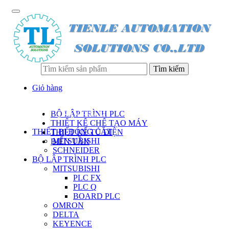
Tìm kiếm
Giỏ hàng
BỘ LẬP TRÌNH PLC
DANH SÁCH SẢN PHẨM
THIẾT KẾ CHẾ TẠO MÁY
THIẾT BỊ ĐÓNG CẮT
THIẾT KẾ TỦ ĐIỆN
MITSUBISHI
BIẾN TẦN
SCHNEIDER
BỘ LẬP TRÌNH PLC
MITSUBISHI
PLC FX
PLC Q
BOARD PLC
OMRON
DELTA
KEYENCE