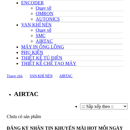
ENCODER
Quay về
OMRON
AUTONICS
VAN KHÍ NÉN
Quay về
SMC
AIRTAC
MÁY IN ỐNG LỒNG
PHỤ KIỆN
THIẾT KẾ TỦ ĐIỆN
THIẾT KẾ CHẾ TẠO MÁY
Trang chủ
VAN KHÍ NÉN
AIRTAC
AIRTAC
Chưa có sản phẩm
ĐĂNG KÝ NHẬN TIN KHUYẾN MÃI HOT MỖI NGÀY