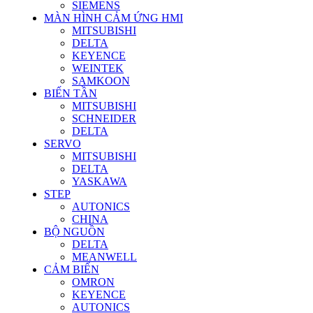
SIEMENS
MÀN HÌNH CẢM ỨNG HMI
MITSUBISHI
DELTA
KEYENCE
WEINTEK
SAMKOON
BIẾN TẦN
MITSUBISHI
SCHNEIDER
DELTA
SERVO
MITSUBISHI
DELTA
YASKAWA
STEP
AUTONICS
CHINA
BỘ NGUỒN
DELTA
MEANWELL
CẢM BIẾN
OMRON
KEYENCE
AUTONICS