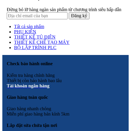
Đừng bỏ lỡ hàng ngàn sản phẩm từ chương trình siêu hấp dẫn
Tất cả sản phẩm
PHỤ KIỆN
THIẾT KẾ TỦ ĐIỆN
THIẾT KẾ CHẾ TẠO MÁY
BỘ LẬP TRÌNH PLC
Check bảo hành online
Kiểm tra hàng chính hãng
Thiết bị còn bảo hành bao lâu
Tài khoản ngân hàng
Giao hàng toàn quốc
Giao hàng nhanh chóng
Miễn phí giao hàng bán kính 5km
Lắp đặt sửa chửa tận nơi