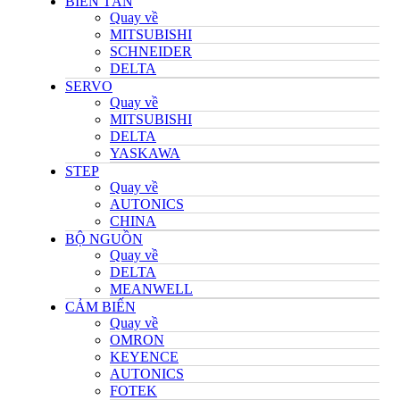
BIẾN TẦN
Quay về
MITSUBISHI
SCHNEIDER
DELTA
SERVO
Quay về
MITSUBISHI
DELTA
YASKAWA
STEP
Quay về
AUTONICS
CHINA
BỘ NGUỒN
Quay về
DELTA
MEANWELL
CẢM BIẾN
Quay về
OMRON
KEYENCE
AUTONICS
FOTEK