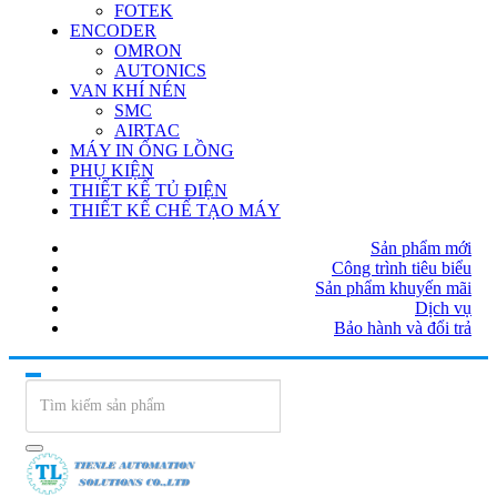
FOTEK
ENCODER
OMRON
AUTONICS
VAN KHÍ NÉN
SMC
AIRTAC
MÁY IN ỐNG LỒNG
PHỤ KIỆN
THIẾT KẾ TỦ ĐIỆN
THIẾT KẾ CHẾ TẠO MÁY
Sản phẩm mới
Công trình tiêu biểu
Sản phẩm khuyến mãi
Dịch vụ
Bảo hành và đổi trả