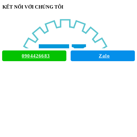
KẾT NỐI VỚI CHÚNG TÔI
0904426683
Zalo
TIENLE AUTOMATION SOLUTIONS CO
100/8 Thiên Phước St, Ward 9, Tân Bình, TpHCM
tienle.giaiphaptudonghoa@gmail.com