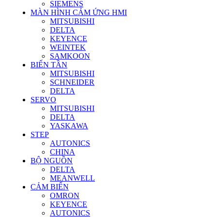
SIEMENS
MÀN HÌNH CẢM ỨNG HMI
MITSUBISHI
DELTA
KEYENCE
WEINTEK
SAMKOON
BIẾN TẦN
MITSUBISHI
SCHNEIDER
DELTA
SERVO
MITSUBISHI
DELTA
YASKAWA
STEP
AUTONICS
CHINA
BỘ NGUỒN
DELTA
MEANWELL
CẢM BIẾN
OMRON
KEYENCE
AUTONICS