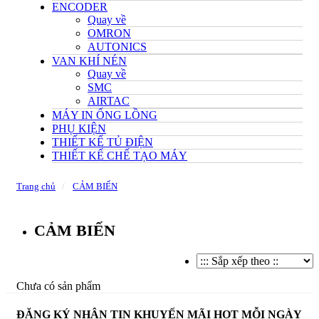
ENCODER
Quay về
OMRON
AUTONICS
VAN KHÍ NÉN
Quay về
SMC
AIRTAC
MÁY IN ỐNG LỒNG
PHỤ KIỆN
THIẾT KẾ TỦ ĐIỆN
THIẾT KẾ CHẾ TẠO MÁY
Trang chủ
CẢM BIẾN
CẢM BIẾN
Chưa có sản phẩm
ĐĂNG KÝ NHẬN TIN KHUYẾN MÃI HOT MỖI NGÀY