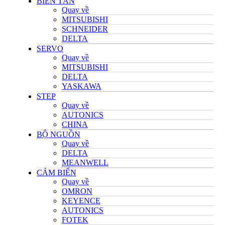
BIẾN TẦN
Quay về
MITSUBISHI
SCHNEIDER
DELTA
SERVO
Quay về
MITSUBISHI
DELTA
YASKAWA
STEP
Quay về
AUTONICS
CHINA
BỘ NGUỒN
Quay về
DELTA
MEANWELL
CẢM BIẾN
Quay về
OMRON
KEYENCE
AUTONICS
FOTEK