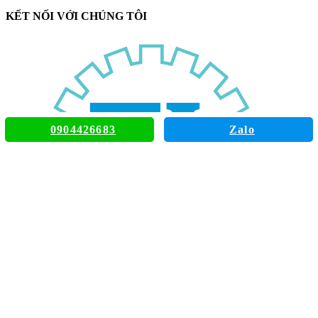
KẾT NỐI VỚI CHÚNG TÔI
0904426683
Zalo
TIENLE AUTOMATION SOLUTIONS CO
100/8 Thiên Phước St, Ward 9, Tân Bình, TpHCM
tienle.giaiphaptudonghoa@gmail.com