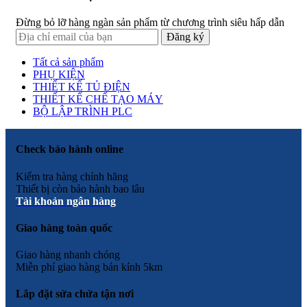
Đừng bỏ lỡ hàng ngàn sản phẩm từ chương trình siêu hấp dẫn
Tất cả sản phẩm
PHỤ KIỆN
THIẾT KẾ TỦ ĐIỆN
THIẾT KẾ CHẾ TẠO MÁY
BỘ LẬP TRÌNH PLC
Check bảo hành online
Kiểm tra hàng chính hãng
Thiết bị còn bảo hành bao lâu
Tài khoản ngân hàng
Giao hàng toàn quốc
Giao hàng nhanh chóng
Miễn phí giao hàng bán kính 5km
Lắp đặt sửa chửa tận nơi