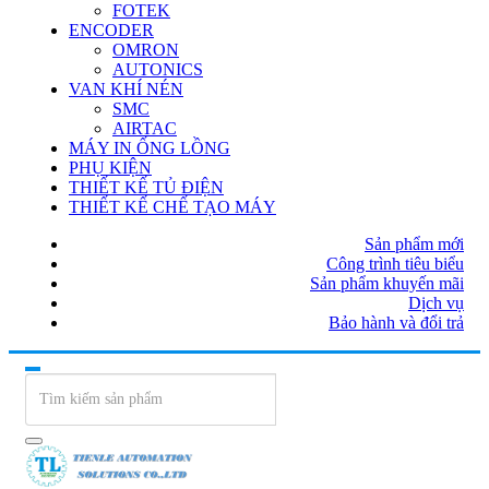
FOTEK
ENCODER
OMRON
AUTONICS
VAN KHÍ NÉN
SMC
AIRTAC
MÁY IN ỐNG LỒNG
PHỤ KIỆN
THIẾT KẾ TỦ ĐIỆN
THIẾT KẾ CHẾ TẠO MÁY
Sản phẩm mới
Công trình tiêu biểu
Sản phẩm khuyến mãi
Dịch vụ
Bảo hành và đổi trả