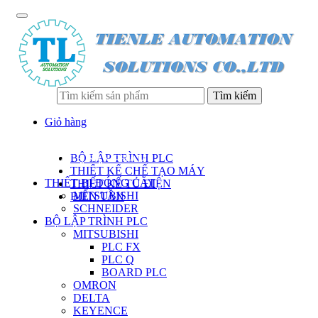
Tìm kiếm
Giỏ hàng
BỘ LẬP TRÌNH PLC
DANH SÁCH SẢN PHẨM
THIẾT KẾ CHẾ TẠO MÁY
THIẾT BỊ ĐÓNG CẮT
THIẾT KẾ TỦ ĐIỆN
MITSUBISHI
BIẾN TẦN
SCHNEIDER
BỘ LẬP TRÌNH PLC
MITSUBISHI
PLC FX
PLC Q
BOARD PLC
OMRON
DELTA
KEYENCE