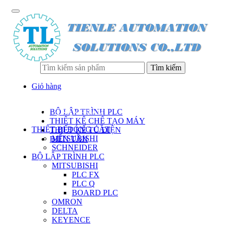
Tìm kiếm
Giỏ hàng
BỘ LẬP TRÌNH PLC
DANH SÁCH SẢN PHẨM
THIẾT KẾ CHẾ TẠO MÁY
THIẾT BỊ ĐÓNG CẮT
THIẾT KẾ TỦ ĐIỆN
MITSUBISHI
BIẾN TẦN
SCHNEIDER
BỘ LẬP TRÌNH PLC
MITSUBISHI
PLC FX
PLC Q
BOARD PLC
OMRON
DELTA
KEYENCE