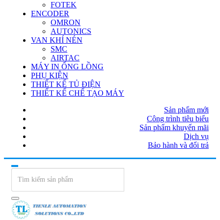
FOTEK
ENCODER
OMRON
AUTONICS
VAN KHÍ NÉN
SMC
AIRTAC
MÁY IN ỐNG LỒNG
PHỤ KIỆN
THIẾT KẾ TỦ ĐIỆN
THIẾT KẾ CHẾ TẠO MÁY
Sản phẩm mới
Công trình tiêu biểu
Sản phẩm khuyến mãi
Dịch vụ
Bảo hành và đổi trả