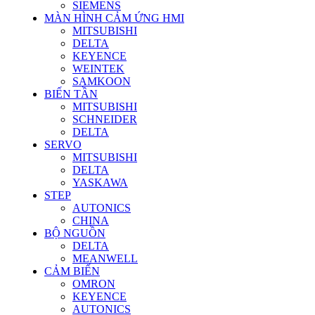
SIEMENS
MÀN HÌNH CẢM ỨNG HMI
MITSUBISHI
DELTA
KEYENCE
WEINTEK
SAMKOON
BIẾN TẦN
MITSUBISHI
SCHNEIDER
DELTA
SERVO
MITSUBISHI
DELTA
YASKAWA
STEP
AUTONICS
CHINA
BỘ NGUỒN
DELTA
MEANWELL
CẢM BIẾN
OMRON
KEYENCE
AUTONICS