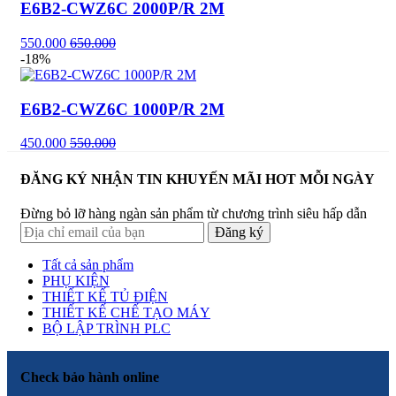
E6B2-CWZ6C 2000P/R 2M
550.000
650.000
-18%
E6B2-CWZ6C 1000P/R 2M
450.000
550.000
ĐĂNG KÝ NHẬN TIN KHUYẾN MÃI HOT MỖI NGÀY
Đừng bỏ lỡ hàng ngàn sản phẩm từ chương trình siêu hấp dẫn
Tất cả sản phẩm
PHỤ KIỆN
THIẾT KẾ TỦ ĐIỆN
THIẾT KẾ CHẾ TẠO MÁY
BỘ LẬP TRÌNH PLC
Check bảo hành online