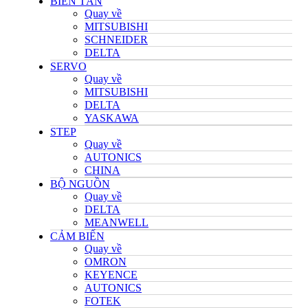
BIẾN TẦN
Quay về
MITSUBISHI
SCHNEIDER
DELTA
SERVO
Quay về
MITSUBISHI
DELTA
YASKAWA
STEP
Quay về
AUTONICS
CHINA
BỘ NGUỒN
Quay về
DELTA
MEANWELL
CẢM BIẾN
Quay về
OMRON
KEYENCE
AUTONICS
FOTEK