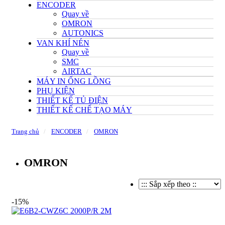
ENCODER
Quay về
OMRON
AUTONICS
VAN KHÍ NÉN
Quay về
SMC
AIRTAC
MÁY IN ỐNG LỒNG
PHỤ KIỆN
THIẾT KẾ TỦ ĐIỆN
THIẾT KẾ CHẾ TẠO MÁY
Trang chủ
ENCODER
OMRON
OMRON
-15%